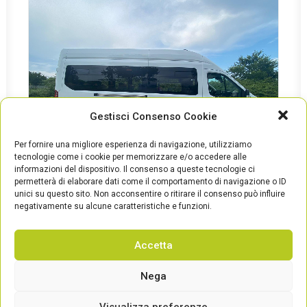
Gestisci Consenso Cookie
Per fornire una migliore esperienza di navigazione, utilizziamo
tecnologie come i cookie per memorizzare e/o accedere alle
informazioni del dispositivo. Il consenso a queste tecnologie ci
permetterà di elaborare dati come il comportamento di navigazione o ID
unici su questo sito. Non acconsentire o ritirare il consenso può influire
negativamente su alcune caratteristiche e funzioni.
Accetta
© Green vehicles srl | p.iva 02679540423 | Viale del Lavoro 4i, 60035 Jesi
Nega
(An) Italy – Capitale Sociale Versato 100000 Euro
info@greenvehiclesitalia.com
|
Privacy Policy
–
Cookie Policy
Visualizza preferenze