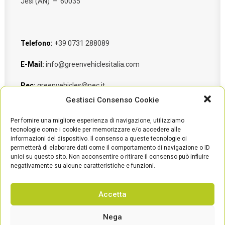
Jesi (AN) – 60035
Telefono:
+39 0731 288089
E-Mail:
info@greenvehiclesitalia.com
Pec:
greenvehicles@pec.it
Gestisci Consenso Cookie
Per fornire una migliore esperienza di navigazione, utilizziamo
tecnologie come i cookie per memorizzare e/o accedere alle
informazioni del dispositivo. Il consenso a queste tecnologie ci
permetterà di elaborare dati come il comportamento di navigazione o ID
unici su questo sito. Non acconsentire o ritirare il consenso può influire
negativamente su alcune caratteristiche e funzioni.
Accetta
© Green vehicles srl | p.iva 02679540423 | Viale del Lavoro 4i, 60035 Jesi
Nega
(An) Italy – Capitale Sociale Versato 100000 Euro