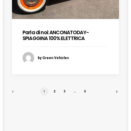
Parla di noi: ANCONATODAY-
SPIAGGINA 100% ELETTRICA
by Green Vehicles
1
2
3
…
5