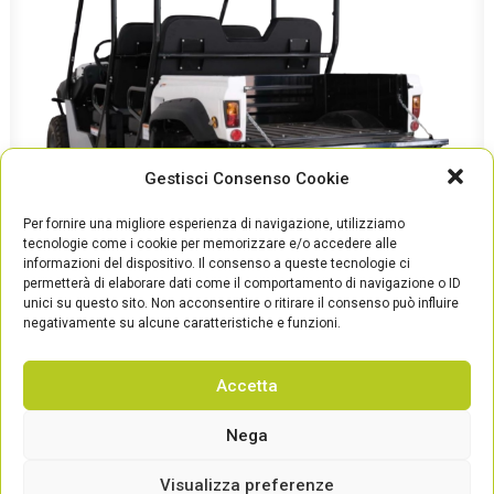
Gestisci Consenso Cookie
Per fornire una migliore esperienza di navigazione, utilizziamo
tecnologie come i cookie per memorizzare e/o accedere alle
informazioni del dispositivo. Il consenso a queste tecnologie ci
permetterà di elaborare dati come il comportamento di navigazione o ID
unici su questo sito. Non acconsentire o ritirare il consenso può influire
negativamente su alcune caratteristiche e funzioni.
Accetta
© Green vehicles srl | p.iva 02679540423 | Viale del Lavoro 4i, 60035 Jesi
Nega
(An) Italy – Capitale Sociale Versato 100000 Euro
info@greenvehiclesitalia.com
|
Privacy Policy
–
Cookie Policy
Visualizza preferenze